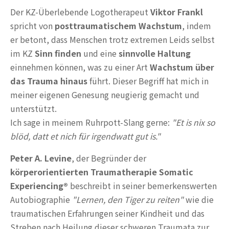
Der KZ-Überlebende Logotherapeut
Viktor Frankl
spricht von
posttraumatischem Wachstum
, indem
er betont, dass Menschen trotz extremen Leids selbst
im KZ
Sinn finden
und eine
sinnvolle Haltung
einnehmen können, was zu einer Art
Wachstum über
das Trauma hinaus
führt. Dieser Begriff hat mich in
meiner eigenen Genesung neugierig gemacht und
unterstützt.
Ich sage in meinem Ruhrpott-Slang gerne:
"Et is nix so
blöd, datt et nich für irgendwatt gut is."
Peter A. Levine
, der Begründer der
körperorientierten Traumatherapie Somatic
Experiencing®
beschreibt in seiner bemerkenswerten
Autobiographie
"Lernen, den Tiger zu reiten"
wie die
traumatischen Erfahrungen seiner Kindheit und das
Streben nach Heilung dieser schweren Traumata zur