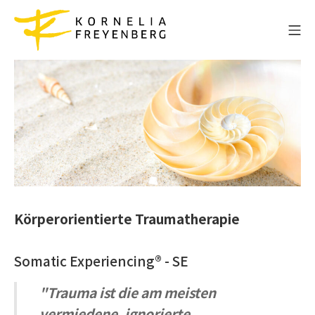
Zum
Inhalt
Mo
springen
Sucht- und Traumatherapie
Körperorientierte Traumatherapie
Somatic Experiencing® - SE
"Trauma ist die am meisten
vermiedene, ignorierte,