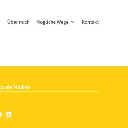
a
Über mich
Mögliche Wege
Kontakt
oziale Medien
Facebook
LinkedIn