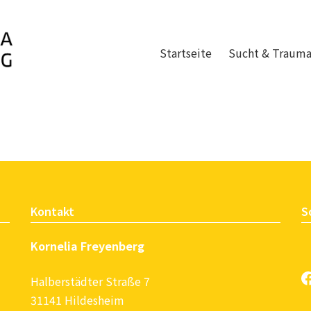
Startseite
Sucht & Traum
rapie in Hildesheim
Kontakt
S
Kornelia Freyenberg
Halberstädter Straße 7
31141 Hildesheim